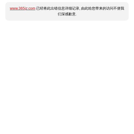
www.365jz.com
已经将此出错信息详细记录, 由此给您带来的访问不便我
们深感歉意.