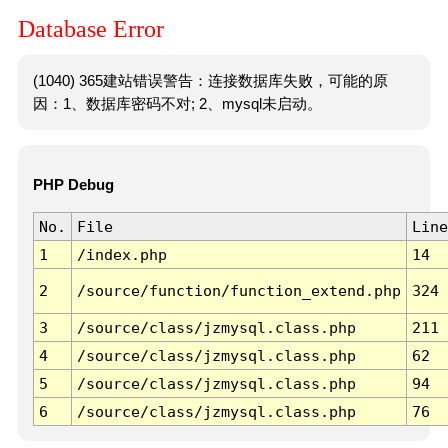
Database Error
(1040) 365建站错误警告：连接数据库失败，可能的原
因：1、数据库密码不对; 2、mysql未启动。
PHP Debug
No.
File
Line
1
/index.php
14
2
/source/function/function_extend.php
324
3
/source/class/jzmysql.class.php
211
4
/source/class/jzmysql.class.php
62
5
/source/class/jzmysql.class.php
94
6
/source/class/jzmysql.class.php
76