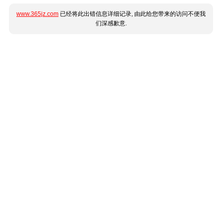
www.365jz.com
已经将此出错信息详细记录, 由此给您带来的访问不便我
们深感歉意.