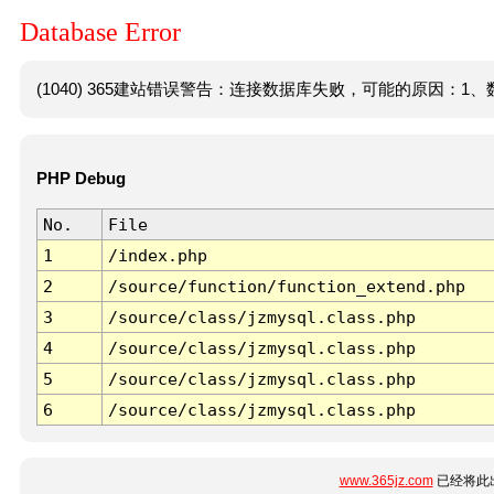
Database Error
(1040) 365建站错误警告：连接数据库失败，可能的原因：1、数
PHP Debug
No.
File
1
/index.php
2
/source/function/function_extend.php
3
/source/class/jzmysql.class.php
4
/source/class/jzmysql.class.php
5
/source/class/jzmysql.class.php
6
/source/class/jzmysql.class.php
www.365jz.com
已经将此