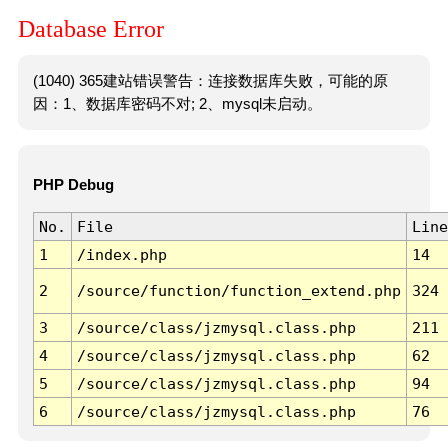
Database Error
(1040) 365建站错误警告：连接数据库失败，可能的原
因：1、数据库密码不对; 2、mysql未启动。
PHP Debug
No.
File
Line
1
/index.php
14
2
/source/function/function_extend.php
324
3
/source/class/jzmysql.class.php
211
4
/source/class/jzmysql.class.php
62
5
/source/class/jzmysql.class.php
94
6
/source/class/jzmysql.class.php
76