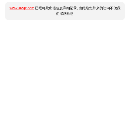
www.365jz.com
已经将此出错信息详细记录, 由此给您带来的访问不便我
们深感歉意.