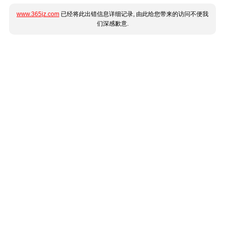
www.365jz.com
已经将此出错信息详细记录, 由此给您带来的访问不便我
们深感歉意.