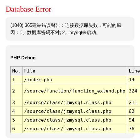
Database Error
(1040) 365建站错误警告：连接数据库失败，可能的原
因：1、数据库密码不对; 2、mysql未启动。
PHP Debug
No.
File
Line
1
/index.php
14
2
/source/function/function_extend.php
324
3
/source/class/jzmysql.class.php
211
4
/source/class/jzmysql.class.php
62
5
/source/class/jzmysql.class.php
94
6
/source/class/jzmysql.class.php
76