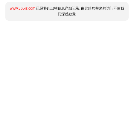
www.365jz.com
已经将此出错信息详细记录, 由此给您带来的访问不便我
们深感歉意.