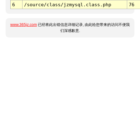
6
/source/class/jzmysql.class.php
76
www.365jz.com
已经将此出错信息详细记录, 由此给您带来的访问不便我
们深感歉意.